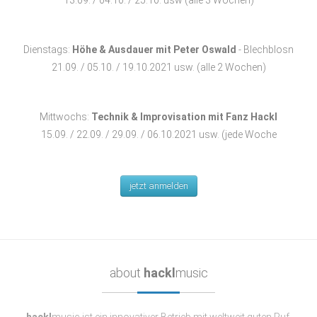
Dienstags:
Höhe & Ausdauer mit Peter Oswald
- Blechblosn
21.09. / 05.10. / 19.10.2021 usw. (alle 2 Wochen)
Mittwochs:
Technik & Improvisation mit Fanz Hackl
15.09. / 22.09. / 29.09. / 06.10.2021 usw. (jede Woche
jetzt anmelden
about
hackl
music
hackl
music ist ein innovativer Betrieb mit weltweit guten Ruf.