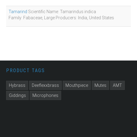
Tamarind
Scientific Name: Tamarindus indica
Family: Fabaceae, Large Producers: India, United States
PRODUCT TAGS
Hybrass
Deeflexxbrass
Mouthpiece
Mutes
AMT
Giddings
Microphones