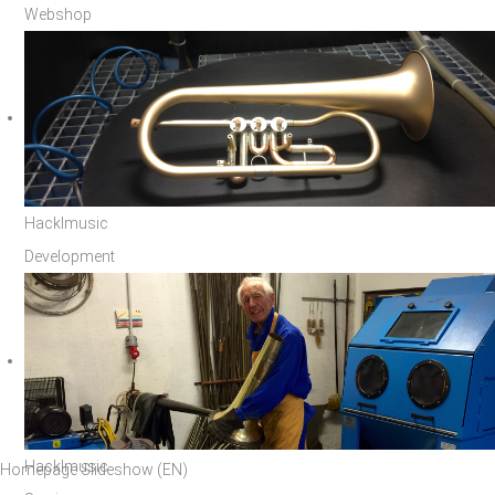
Webshop
Hacklmusic
Development
Hacklmusic
Homepage Slideshow (EN)