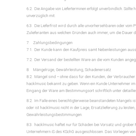
6.2. Die Angabe von Lieferterminen erfolgt unverbindlich. Sollt
unverzüglich mit.
6.3. Die Lieferfrist wird durch alle unvorhersehbaren oder vom 
Zulieferanten aus welchen Gründen auch immer, um die Dauer d
7. Zahlungsbedingungen
7.1. Der Kunde kann den Kaufpreis samt Nebenleistungen auss
7.2. Der Versand der bestellten Ware an die vom Kunden angeg
8. Mängelrüge, Gewährleistung, Schadenersatz
8.2. Mängel sind – ohne dass für den Kunden, der Verbraucher 
hacklmusic bekannt zu geben. Wenn ein Kunde Unternehmer im S
Eingang der Ware am Bestimmungsort schriftlich unter detailli
8.2. Im Falle eines berechtigterweise beanstandeten Mangels is
oder ist hacklmusic nicht in der Lage, Ersatzlieferung zu leiste
Gewährleistungsbestimmungen.
8.3. hacklmusic haftet nur für Schäden bei Vorsatz und grobe
Unternehmern iS des KSchG ausgeschlossen. Das Vorliegen von le