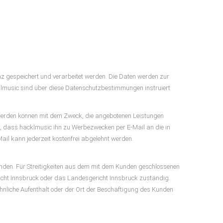
 gespeichert und verarbeitet werden. Die Daten werden zur
cklmusic sind über diese Datenschutzbestimmungen instruiert
werden können mit dem Zweck, die angebotenen Leistungen
u, dass hacklmusic ihn zu Werbezwecken per E-Mail an die in
il kann jederzeit kostenfrei abgelehnt werden.
enden. Für Streitigkeiten aus dem mit dem Kunden geschlossenen
icht Innsbruck oder das Landesgericht Innsbruck zuständig.
öhnliche Aufenthalt oder der Ort der Beschäftigung des Kunden