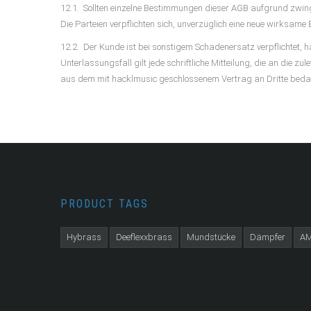
12.1. Sollten einzelne Bestimmungen dieser AGB aufgrund zwing
Die Parteien verpflichten sich, unverzüglich eine neue wirksa
12.2. Der Kunde ist bei sonstigem Schadenersatz verpflichtet,
Unterlassungsfall gilt jede schriftliche Mitteilung, die an die
aus dem mit hacklmusic geschlossenem Vertrag an Dritte bedar
PRODUCT TAGS
Hybrass
Deeflexxbrass
Mundstücke
Dämpfer
A