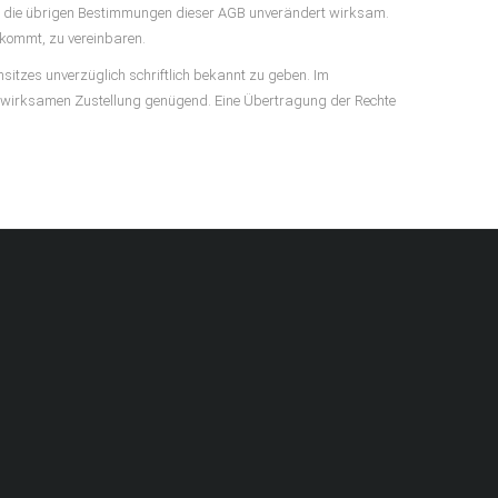
ben die übrigen Bestimmungen dieser AGB unverändert wirksam.
 kommt, zu vereinbaren.
itzes unverzüglich schriftlich bekannt zu geben. Im
iner wirksamen Zustellung genügend. Eine Übertragung der Rechte