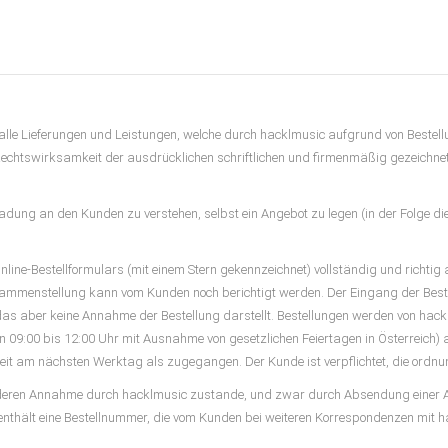
alle Lieferungen und Leistungen, welche durch hacklmusic aufgrund von Bestell
echtswirksamkeit der ausdrücklichen schriftlichen und firmenmäßig gezeichne
adung an den Kunden zu verstehen, selbst ein Angebot zu legen (in der Folge die
s Online-Bestellformulars (mit einem Stern gekennzeichnet) vollständig und richti
ammenstellung kann vom Kunden noch berichtigt werden. Der Eingang der Beste
as aber keine Annahme der Bestellung darstellt. Bestellungen werden von hac
on 09:00 bis 12:00 Uhr mit Ausnahme von gesetzlichen Feiertagen in Österreic
tszeit am nächsten Werktag als zugegangen. Der Kunde ist verpflichtet, die or
 deren Annahme durch hacklmusic zustande, und zwar durch Absendung einer A
nthält eine Bestellnummer, die vom Kunden bei weiteren Korrespondenzen mit h