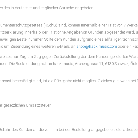
rden in deutscher und englischer Sprache angeboten.
sumentenschutzgesetzes (KSchG) sind, können innerhalb einer Frist von 7 Werkt
rittserklärung innerhalb der Frist ohne Angabe von Gründen abgesendet wird, 
eweiligen Bestellnummer. Sollte dem Kunden aufgrund eines allfälligen technis
sic um Zusendung eines weiteren E-Mails an
shop@hacklmusic.com
oder ein Fa
ufpreises nur Zug um Zug gegen Zurückstellung der dem Kunden gelieferten Ware
den. Die Rücksendung hat an hacklmusic, Archengasse 11, 6130 Schwaz, Öster
r sonst beschädigt sind, ist die Rückgabe nicht möglich. Gleiches gilt, wenn be
der gesetzlichen Umsatzsteuer.
 Gefahr des Kunden an die von ihm bei der Bestellung angegebene Lieferadresse
.