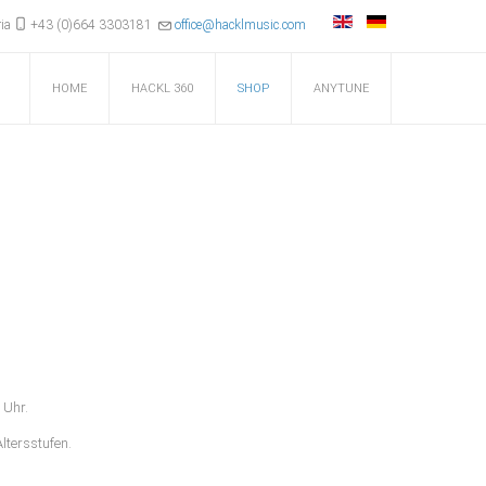
ria
+43 (0)664 3303181
office@hacklmusic.com
HOME
HACKL 360
SHOP
ANYTUNE
 Uhr.
ltersstufen.