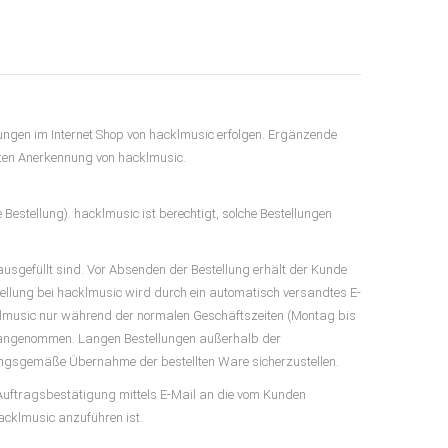
ungen im Internet Shop von hacklmusic erfolgen. Ergänzende
ten Anerkennung von hacklmusic.
 Bestellung). hacklmusic ist berechtigt, solche Bestellungen
g ausgefüllt sind. Vor Absenden der Bestellung erhält der Kunde
llung bei hacklmusic wird durch ein automatisch versandtes E-
klmusic nur während der normalen Geschäftszeiten (Montag bis
h) angenommen. Langen Bestellungen außerhalb der
dnungsgemäße Übernahme der bestellten Ware sicherzustellen.
uftragsbestätigung mittels E-Mail an die vom Kunden
acklmusic anzuführen ist.