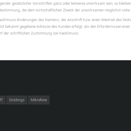
ender gesetzlicher Vorschriften ganz oder teilweise unwirksam sein, so blei
me Bestimmung, die dem wirtschaftlichen Zweck der unwirksamen möglichst nahe
 hacklmusic Änderungen des Namens, der Anschrift bzw. einen Wechsel des Wohns
 zuletzt bekannt gegebene Adresse des Kunden erfolgt, als den Erfordernissen e
f der schriftlichen Zustimmung von hacklmusic.
MT
Giddings
Mikrofone