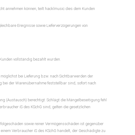
 nicht annehmen können, teilt hacklmusic dies dem Kunden
gleichbare Ereignisse sowie Lieferverzögerungen von
Kunden vollständig bezahlt wurden.
 möglichst bei Lieferung bzw. nach Sichtbarwerden der
 bei der Warenübernahme feststellbar sind, sofort nach
ng (Austausch) berechtigt. Schlägt die Mängelbeseitigung fehl
Verbraucher iS des KSchG sind, gelten die gesetzlichen
elfolgeschäden sowie reiner Vermögensschäden ist gegenüber
it einem Verbraucher iS des KSchG handelt, der Geschädigte zu