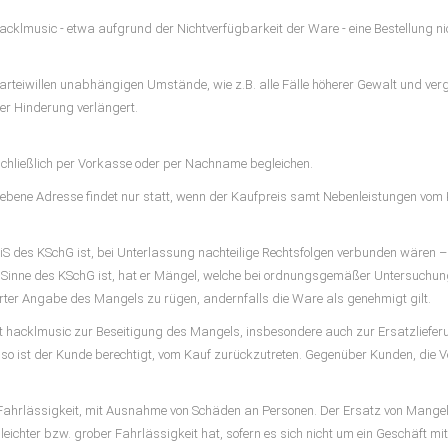
e hacklmusic - etwa aufgrund der Nichtverfügbarkeit der Ware - eine Bestellung
Parteiwillen unabhängigen Umstände, wie z.B. alle Fälle höherer Gewalt und ver
er Hinderung verlängert.
chließlich per Vorkasse oder per Nachname begleichen.
ebene Adresse findet nur statt, wenn der Kaufpreis samt Nebenleistungen vom 
iS des KSchG ist, bei Unterlassung nachteilige Rechtsfolgen verbunden wären –
inne des KSchG ist, hat er Mängel, welche bei ordnungsgemäßer Untersuchung
erter Angabe des Mangels zu rügen, andernfalls die Ware als genehmigt gilt.
t hacklmusic zur Beseitigung des Mangels, insbesondere auch zur Ersatzlieferu
n, so ist der Kunde berechtigt, vom Kauf zurückzutreten. Gegenüber Kunden, die 
r Fahrlässigkeit, mit Ausnahme von Schäden an Personen. Der Ersatz von Mang
ichter bzw. grober Fahrlässigkeit hat, sofern es sich nicht um ein Geschäft m