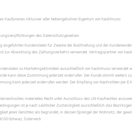
des Kaufpreises inklusiver aller Nebengebühren Eigentum von hacklmusic.
ltungsverpflichtungen des Datenschutzgesetzes.
g angeführten Kundendaten für Zwecke der Buchhaltung und der Kundenevidenz
ten und zur Abwicklung des Zahlungsverkehrs verwendet. Vertragspartner von ha
undendaten zu Marketingaktivitäten ausschließlich von hacklmusic verwendet 
Kunde kann diese Zustimmung jederzeit widerrufen. Der Kunde stimmt weiters z
immung kann jederzeit widerrufen werden. Der Empfang von Nachrichten per E-Ma
sterreichisches materielles Recht unter Ausschluss des UN-Kaufrechtes anzuw
dingungen ist je nach sachlicher Zuständigkeit ausschließlich das Bezirksger
gkeit jenes Gerichtes als begründet, in dessen Sprengel der Wohnsitz, der gew
, 6130 Schwaz, Österreich.