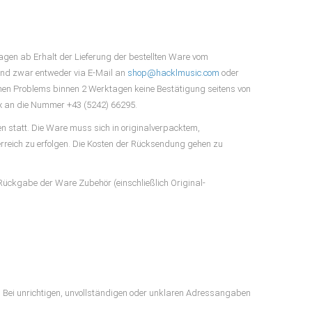
agen ab Erhalt der Lieferung der bestellten Ware vom
und zwar entweder via E-Mail an
shop@hacklmusic.com
oder
chen Problems binnen 2 Werktagen keine Bestätigung seitens von
x an die Nummer +43 (5242) 66295.
n statt. Die Ware muss sich in originalverpacktem,
reich zu erfolgen. Die Kosten der Rücksendung gehen zu
i Rückgabe der Ware Zubehör (einschließlich Original-
. Bei unrichtigen, unvollständigen oder unklaren Adressangaben