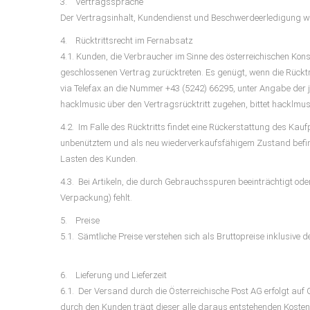
3. Vertragssprache
Der Vertragsinhalt, Kundendienst und Beschwerdeerledigung we
4. Rücktrittsrecht im Fernabsatz
4.1. Kunden, die Verbraucher im Sinne des österreichischen Kon
geschlossenen Vertrag zurücktreten. Es genügt, wenn die Rückt
via Telefax an die Nummer +43 (5242) 66295, unter Angabe der j
hacklmusic über den Vertragsrücktritt zugehen, bittet hacklmu
4.2. Im Falle des Rücktritts findet eine Rückerstattung des Ka
unbenütztem und als neu wiederverkaufsfähigem Zustand befin
Lasten des Kunden.
4.3. Bei Artikeln, die durch Gebrauchsspuren beeinträchtigt ode
Verpackung) fehlt.
5. Preise
5.1. Sämtliche Preise verstehen sich als Bruttopreise inklusive 
6. Lieferung und Lieferzeit
6.1. Der Versand durch die Österreichische Post AG erfolgt auf
durch den Kunden trägt dieser alle daraus entstehenden Kosten